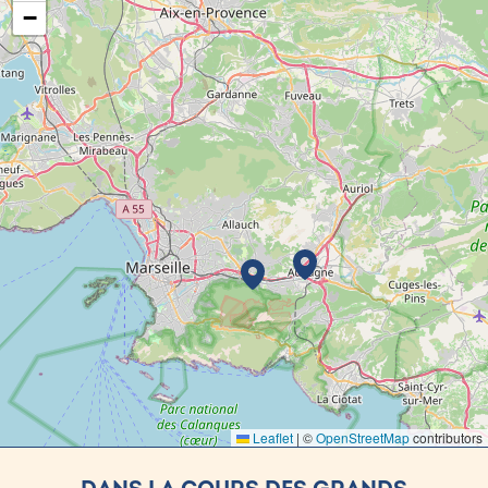
−
Leaflet
|
©
OpenStreetMap
contributors