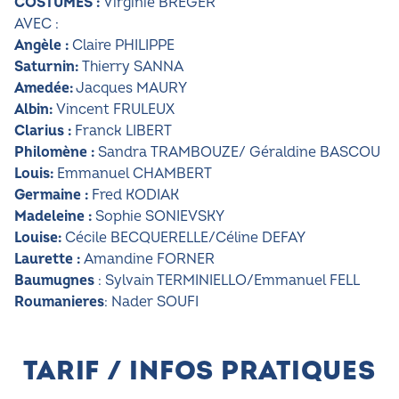
COSTUMES :
Virginie BREGER
AVEC :
Angèle :
Claire PHILIPPE
Saturnin:
Thierry SANNA
Amedée:
Jacques MAURY
Albin:
Vincent FRULEUX
Clarius :
Franck LIBERT
Philomène :
Sandra TRAMBOUZE/ Géraldine BASCOU
Louis:
Emmanuel CHAMBERT
Germaine :
Fred KODIAK
Madeleine :
Sophie SONIEVSKY
Louise:
Cécile BECQUERELLE/Céline DEFAY
Laurette :
Amandine FORNER
Baumugnes
: Sylvain TERMINIELLO/Emmanuel FELL
Roumanieres
: Nader SOUFI
TARIF / INFOS PRATIQUES