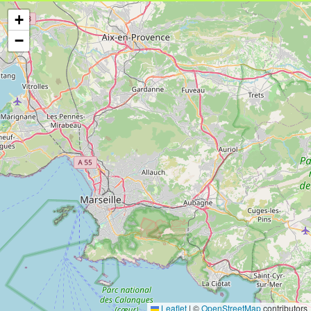
+
−
Leaflet
|
©
OpenStreetMap
contributors